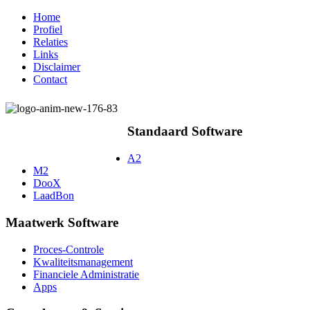
Home
Profiel
Relaties
Links
Disclaimer
Contact
Standaard Software
A2
M2
DooX
LaadBon
Maatwerk Software
Proces-Controle
Kwaliteitsmanagement
Financiele Administratie
Apps