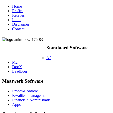
Home
Profiel
Relaties
Links
Disclaimer
Contact
Standaard Software
A2
M2
DooX
LaadBon
Maatwerk Software
Proces-Controle
Kwaliteitsmanagement
Financiele Administratie
Apps